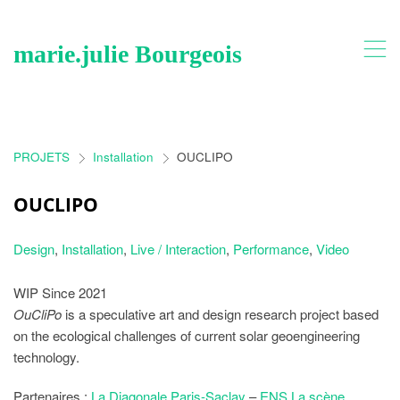
,
marie.julie Bourgeois
PROJETS
Installation
OUCLIPO
>
>
OUCLIPO
Design
,
Installation
,
Live / Interaction
,
Performance
,
Video
WIP Since 2021
OuCliPo
is a speculative art and design research project based
on the ecological challenges of current solar geoengineering
technology.
Partenaires :
La Diagonale Paris-Saclay
–
ENS La scène