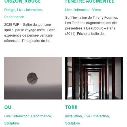
ÖRIZON_RØUGE
FENÊTRE AUGMENTÉE
Design
,
Live / Interaction
,
Live / Interaction
,
Video
Performance
Sur l’invitation de Thierry Fournier,
Les Fenêtres augmentées ont été
2025 WIP – Satire du tourisme
présentées à Beaubourg – Paris
spatial par le voyage astral. Cette
(2011), Friche la belle de...
expérience de pensée verticale
déconstruit l’imaginaire de la...
OU
TORII
Live / Interaction
,
Performance
,
Installation
,
Live / Interaction
,
Sculpture
Sculpture