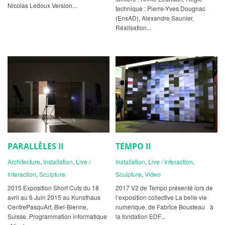
Nicolas Ledoux Version...
technique : Pierre-Yves Dougnac
(EnsAD), Alexandre Saunier,
Réalisation...
PARALLÈLES II
TEMPO II
Architecture
,
Installation
,
Live /
Installation
,
Live / Interaction
,
Interaction
,
Sculpture
Sculpture
,
Video
2015 Exposition Short Cuts du 18
2017 V2 de Tempo présenté lors de
avril au 6 Juin 2015 au Kunsthaus
l’exposition collective La belle vie
CentrePasquArt, Biel-Bienne,
numérique, de Fabrice Bousteau à
Suisse. Programmation informatique
la fondation EDF...