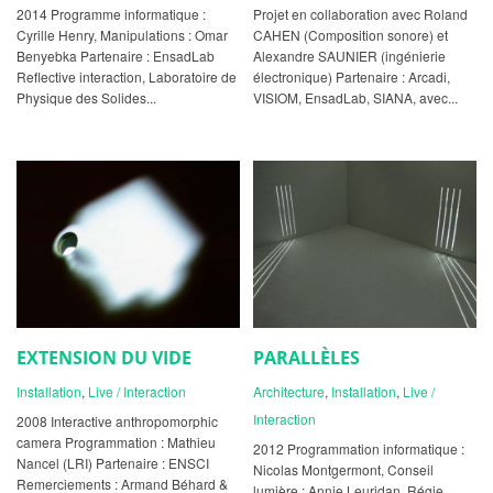
2014 Programme informatique :
Projet en collaboration avec Roland
Cyrille Henry, Manipulations : Omar
CAHEN (Composition sonore) et
Benyebka Partenaire : EnsadLab
Alexandre SAUNIER (ingénierie
Reflective interaction, Laboratoire de
électronique) Partenaire : Arcadi,
Physique des Solides...
VISIOM, EnsadLab, SIANA, avec...
EXTENSION DU VIDE
PARALLÈLES
Installation
,
Live / Interaction
Architecture
,
Installation
,
Live /
Interaction
2008 Interactive anthropomorphic
camera Programmation : Mathieu
2012 Programmation informatique :
Nancel (LRI) Partenaire : ENSCI
Nicolas Montgermont, Conseil
Remerciements : Armand Béhard &
lumière : Annie Leuridan, Régie