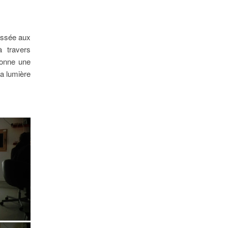
passée aux
à travers
 donne une
la lumière