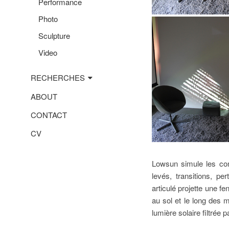
Performance
Photo
Sculpture
Video
RECHERCHES
ABOUT
CONTACT
CV
Lowsun simule les comp
levés, transitions, p
articulé projette une fe
au sol et le long des 
lumière solaire filtrée p