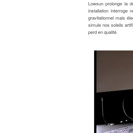
Lowsun prolonge la dur
installation interrog
gravitationnel mais él
simule nos soleils artif
perd en qualité.