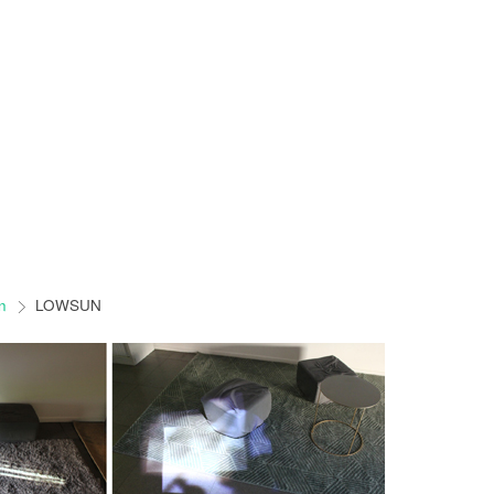
on
LOWSUN
>